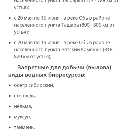
населенного пункта Белоярка (777 - 788 км от
устья);
с 20 мая по 15 июня - в реке Обь в районе
населенного пункта Ташара (800 - 806 км от
устья);
с 20 мая по 15 июня - в реке Обь в районе
населенного пункта Вятский Камешек (816 -
820 км от устья);
запретные для добычи (вылова)
виды водных биоресурсов:
осетр сибирский,
стерлядь,
нельма,
муксун,
таймень,