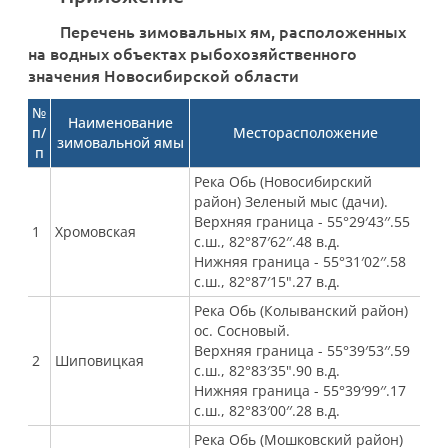
Перечень зимовальных ям, расположенных
на водных объектах рыбохозяйственного
значения Новосибирской области
№
Наименование
п/
Месторасположение
зимовальной ямы
п
Река Обь (Новосибирский
район) Зеленый мыс (дачи).
Верхняя граница - 55°29′43′′.55
1
Хромовская
с.ш., 82°87′62′′.48 в.д.
Нижняя граница - 55°31′02′′.58
с.ш., 82°87′15".27 в.д.
Река Обь (Колыванский район)
ос. Сосновый.
Верхняя граница - 55°39′53′′.59
2
Шиповицкая
с.ш., 82°83′35".90 в.д.
Нижняя граница - 55°39′99′′.17
с.ш., 82°83′00′′.28 в.д.
Река Обь (Мошковский район)