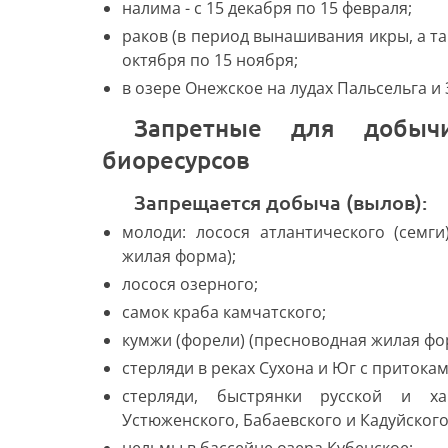
налима - с 15 декабря по 15 февраля;
раков (в период вынашивания икры, а так
октября по 15 ноября;
в озере Онежское на лудах Пальсельга и З
Запретные для добычи (вылова) виды водных
биоресурсов
Запрещается добыча (вылов):
молоди: лосося атлантического (семги
жилая форма);
лосося озерного;
самок краба камчатского;
кумжи (форели) (пресноводная жилая фо
стерляди в реках Сухона и Юг с притокам
стерляди, быстрянки русской и ха
Устюженского, Бабаевского и Кадуйского