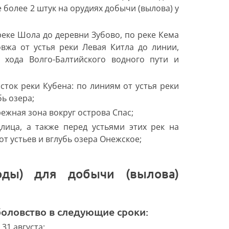
более 2 штук на орудиях добычи (вылова) у
 реке Шола до деревни Зубово, по реке Кема
вжа от устья реки Левая Китла до линии,
 хода Волго-Балтийского водного пути и
асток реки Кубена: по линиям от устья реки
бь озера;
ежная зона вокруг острова Спас;
лица, а также перед устьями этих рек на
от устьев и вглубь озера Онежское;
оловство в следующие сроки:
 31 августа;