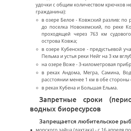
удочки с общим количеством крючков не 
гражданина):
в озере Белое - Ковжский разлив: по
до поселка Новокемский, по реке Ко
проходящей через 763 км судового
острова Ковжа;
в озере Кубенское - предустьевой уч
Пельма и устья реки Нейг на 3 км вглу
на озере Воже - 3-километровая прибр
в реках Андома, Мегра, Самина, Вод
расстоянии менее 1 км в обе стороны 
в реках Кубена и Большая Ельма.
Запретные сроки (периоды) для добычи (вылова)
водных биоресурсов
Запрещается любительское рыб
морского зайца (лахтака) - с 16 апреля по