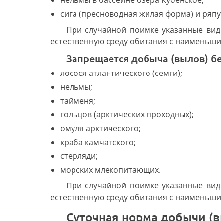
нельмы в бассейне озера Кубенское;
сига (пресноводная жилая форма) и ряпу
При случайной поимке указанные вид
естественную среду обитания с наименьш
Запрещается добыча (вылов) бе
лосося атлантического (семги);
нельмы;
тайменя;
гольцов (арктических проходных);
омуля арктического;
краба камчатского;
стерляди;
морских млекопитающих.
При случайной поимке указанные вид
естественную среду обитания с наименьш
суточная норма добычи (