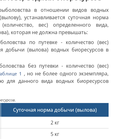
рыболовства в отношении видов водных
вылову), устанавливается суточная норма
(количество, вес) определенного вида,
ва), которая не должна превышать:
оловства по путевке - количество (вес)
ля добычи (вылова) водных биоресурсов в
оловства без путевки - количество (вес)
Таблице 1
, но не более одного экземпляра,
ую для данного вида водных биоресурсов
есурсов.
Суточная норма добычи (вылова)
2 кг
5 кг