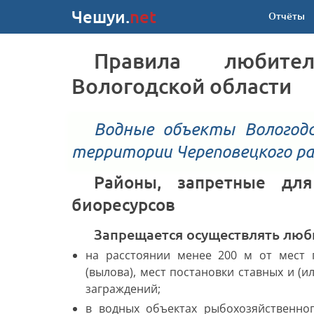
Чешуи.
net
Отчёты
Правила любительского рыболовства
Вологодской области
Водные объекты Вологодской области за исключением
территории Череповецкого р
Районы, запретные для добычи (вылова) водных
биоресурсов
Запрещается осуществлять люб
на расстоянии менее 200 м от мест 
(вылова), мест постановки ставных и (и
заграждений;
в водных объектах рыбохозяйственног