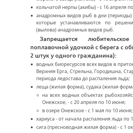
кольчатой нерпы (акибы) - с 16 апреля по
анадромных видов рыб в дни (периоды)
которые устанавливаются по решен
(вылова) анадромных видов рыб.
Запрещается любительское рыболовство (кроме одной
поплавочной удочкой с берега с о
2 штук у одного гражданина):
водных биоресурсов всех видов в приток
Верхняя Ерга, Стрельна, Городишна, Стар
периода ледостава до распаления льда;
леща (жилая форма), судака (жилая форма
на всех водных объектах рыбохозяйс
Онежское, - с 20 апреля по 10 июня;
в озере Онежское - с 1 мая по 10 июня;
хариуса - от начала распаления льда по 
сига (пресноводная жилая форма) - с 1 о