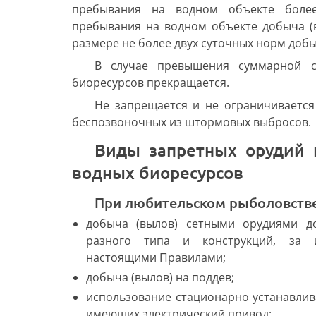
пребывания на водном объекте боле
пребывания на водном объекте добыча (
размере не более двух суточных норм добы
В случае превышения суммарной с
биоресурсов прекращается.
Не запрещается и не ограничивается
беспозвоночных из штормовых выбросов.
Виды запретных орудий и способов добычи (вылова)
водных биоресурсов
При любительском рыболовств
добыча (вылов) сетными орудиями д
разного типа и конструкций, за и
настоящими Правилами;
добыча (вылов) на поддев;
использование стационарно устанавлив
имеющих электрический привод;