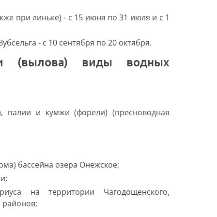
же при линьке) - с 15 июня по 31 июля и с 1
убсельга - с 10 сентября по 20 октября.
), палии и кумжи (форели) (пресноводная
рма) бассейна озера Онежское;
и;
риуса на территории Чагодощенского,
 районов;